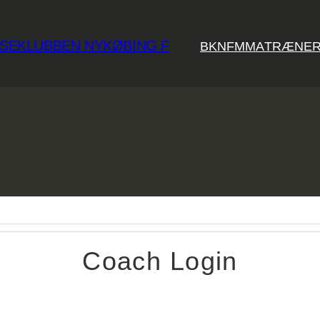
KSEKLUBBEN NYKØBING F
BKNF
MMA
TRÆNER
Coach Login