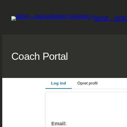
Spring
til
BKNF – BO
indhold
Coach Portal
Log ind
Opret profil
Email: